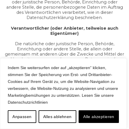
oder juristische Person, Behörde, Einrichtung oder
andere Stelle, die personenbezogene Daten im Auftrag
des Verantwortlichen verarbeitet, wie in dieser
Datenschutzerklärung beschrieben.
Verantwortlicher (oder Anbieter, teilweise auch
Eigentümer)
Die natürliche oder juristische Person, Behörde,
Einrichtung oder andere Stelle, die allein oder
gemeinsam mit anderen über die Zwecke und Mittel der
Verarbeitung personenbezogener Daten sowie die
hierfür verwendeten Mittel entscheidet, einschließlich
Indem Sie weitersurfen oder auf „akzeptieren“ klicken,
der Sicherheitsmaßnahmen bezüglich des sich auf diese
stimmen Sie der Speicherung von Erst- und Drittanbieter-
Website beziehenden Betriebs und der Nutzung. Soweit
nichts anderes angegeben ist, ist der Verantwortliche die
Cookies auf Ihrem Gerät zu, um die Website-Navigation zu
natürliche oder juristische Person, über welche diese
verbessern, die Website-Nutzung zu analysieren und unsere
Website angeboten wird.
Marketingbemühungen zu unterstützen.
Lesen Sie unsere
Diese Website (oder diese Anwendung) das Hardware-
Datenschutzrichtlinien
oder Software-Tool, mit dem die personenbezogenen
Daten des Nutzers erhoben und verarbeitet werden.
Anpassen
Alles ablehnen
Alle akzeptieren
Dienst